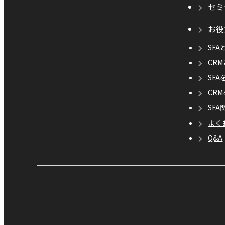
セミ
お役
SFA
CR
SF
CR
SF
よく
Q&A