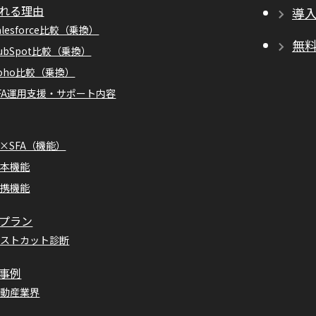
れる理由
導
alesforce比較（乗換）
無
ubSpot比較（乗換）
oho比較（乗換）
FA運用支援・サポート内容
I×SFA（機能）
基本機能
連携機能
プラン
コストカット診断
事例
不動産業界