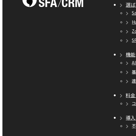
選ば
S
H
Z
S
機能
A
料金
導入