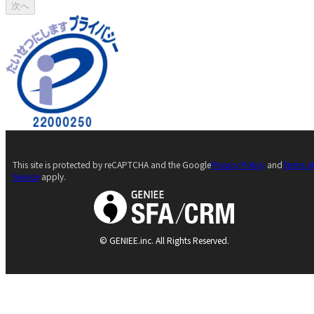
次へ
This site is protected by reCAPTCHA and the Google
Privacy Policy
and
Terms o
Service
apply.
© GENIEE.inc. All Rights Reserved.