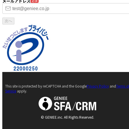
メールアドレス
必須
次へ
This site is protected by reCAPTCHA and the Google
Privacy Policy
and
Terms o
Service
apply.
© GENIEE.inc. All Rights Reserved.