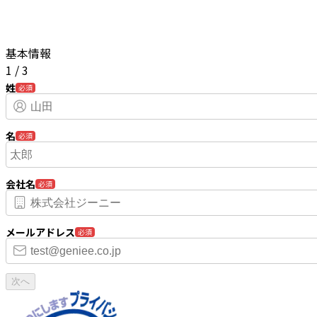
基本情報
1
/
3
姓
必須
名
必須
会社名
必須
メールアドレス
必須
次へ