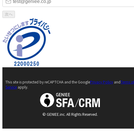
次へ
This site is protected by reCAPTCHA and the Google
Privacy Policy
and
Terms o
Service
apply.
© GENIEE.inc. All Rights Reserved.