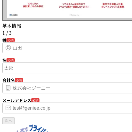
基本情報
1
/
3
姓
必須
名
必須
会社名
必須
メールアドレス
必須
次へ