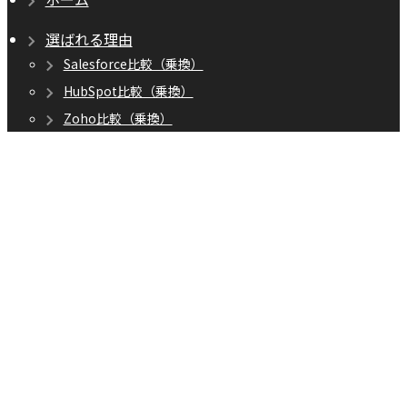
選ばれる理由
Salesforce比較（乗換）
HubSpot比較（乗換）
Zoho比較（乗換）
SFA運用支援・サポート内容
機能
AI×SFA（機能）
基本機能
連携機能
料金プラン
コストカット診断
導入事例
不動産業界