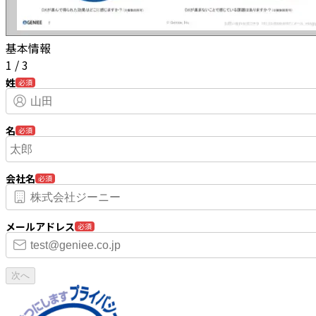
基本情報
1
/
3
姓
必須
名
必須
会社名
必須
メールアドレス
必須
次へ