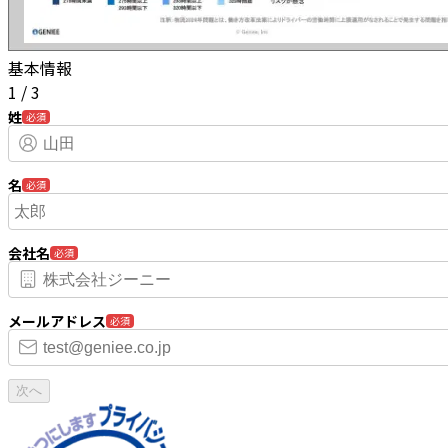
基本情報
1
/
3
姓
必須
名
必須
会社名
必須
メールアドレス
必須
次へ