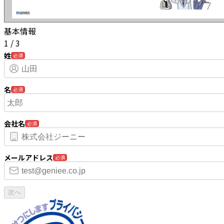
基本情報
1
/
3
姓
必須
名
必須
会社名
必須
メールアドレス
必須
次へ