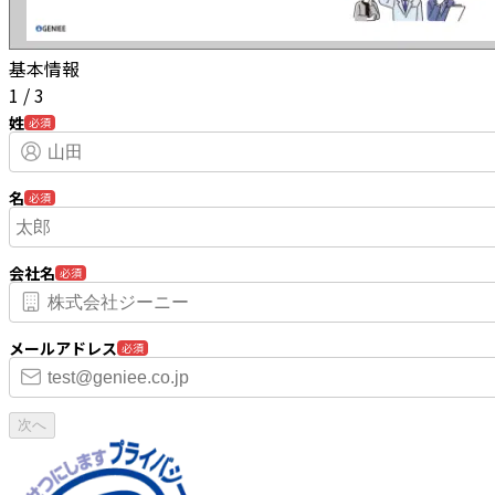
基本情報
1
/
3
姓
必須
名
必須
会社名
必須
メールアドレス
必須
次へ