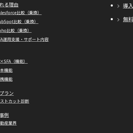
れる理由
導
alesforce比較（乗換）
無
ubSpot比較（乗換）
oho比較（乗換）
FA運用支援・サポート内容
I×SFA（機能）
基本機能
連携機能
プラン
コストカット診断
事例
不動産業界