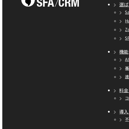
選ば
S
H
Z
S
機能
A
料金
導入