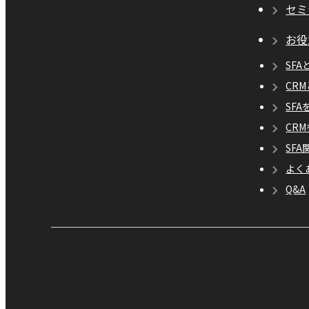
セミ
お役
SFA
CR
SF
CR
SF
よく
Q&A