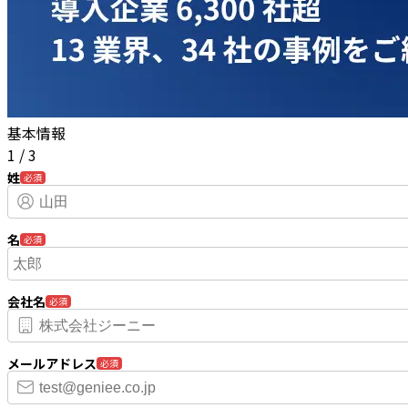
基本情報
1
/
3
姓
必須
名
必須
会社名
必須
メールアドレス
必須