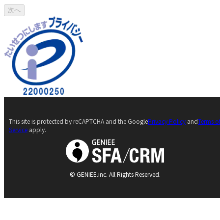
次へ
This site is protected by reCAPTCHA and the Google
Privacy Policy
and
Terms o
Service
apply.
© GENIEE.inc. All Rights Reserved.