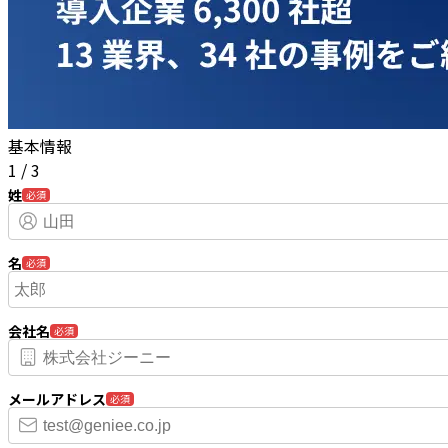
基本情報
1
/
3
姓
必須
名
必須
会社名
必須
メールアドレス
必須