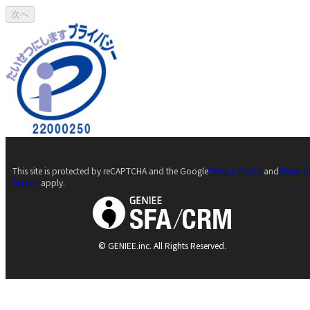
次へ
This site is protected by reCAPTCHA and the Google
Privacy Policy
and
Terms o
Service
apply.
© GENIEE.inc. All Rights Reserved.