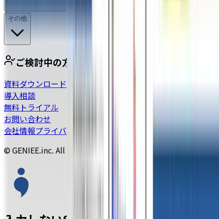
その他
ご検討中の方
資料ダウンロード
導入相談
無料トライアル
お問い合わせ
会社情報
プライバシーポリシー
利用規約
推奨環境
© GENIEE.inc. All Rights Reserved.