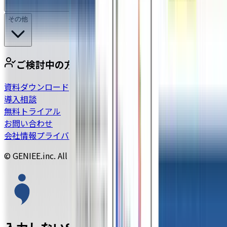
その他
ご検討中の方
資料ダウンロード
導入相談
無料トライアル
お問い合わせ
会社情報
プライバシーポリシー
利用規約
推奨環境
© GENIEE.inc. All Rights Reserved.