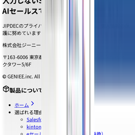
入力しないSFA
AIセールスで収益最大化
JIPDECのプライバシーマーク認証を取得し、個人情報の保
護に努めています
株式会社ジーニー
〒163-6006 東京都新宿区西新宿6-8-1 住友不動産新宿オー
クタワー5/6F
© GENIEE.inc. All Rights Reserved.
製品について
ホーム
選ばれる理由
Salesforce比較（乗換）
kintone比較（乗換）
eセールスマネージャー比較（乗換）