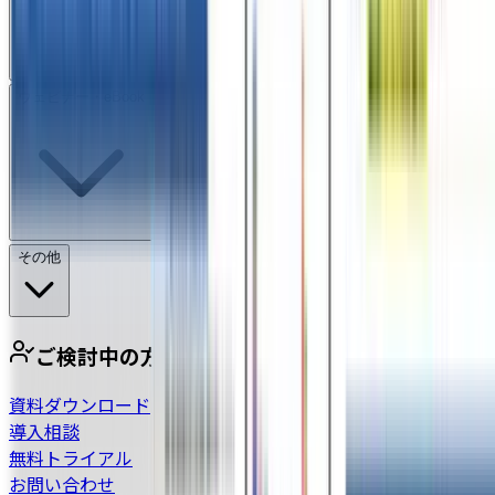
ウェビナー・eBook
その他
ご検討中の方
資料ダウンロード
導入相談
無料トライアル
お問い合わせ