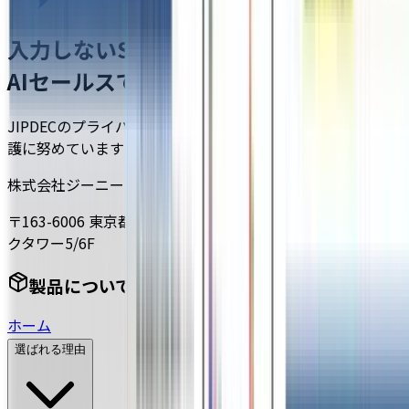
入力しないSFA
AIセールスで収益最大化
JIPDECのプライバシーマーク認証を取得し、個人情報の保
護に努めています
株式会社ジーニー
〒163-6006 東京都新宿区西新宿6-8-1 住友不動産新宿オー
クタワー5/6F
製品について
ホーム
選ばれる理由