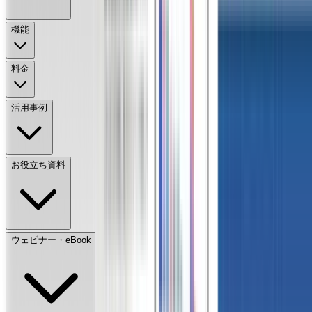
機能
料金
活用事例
お役立ち資料
ウェビナー・eBook