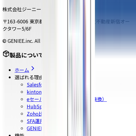
株式会社ジーニー
〒163-6006 東京都新宿区西新宿6-8-1 住友不動産新宿オー
クタワー5/6F
© GENIEE.inc. All Rights Reserved.
製品について
ホーム
選ばれる理由
Salesforce比較（乗換）
kintone比較（乗換）
eセールスマネージャー比較（乗換）
HubSpot比較（乗換）
Zoho比較（乗換）
SFA運用支援・サポート内容
GENIEE SFA/CRM選ばれる理由
機能