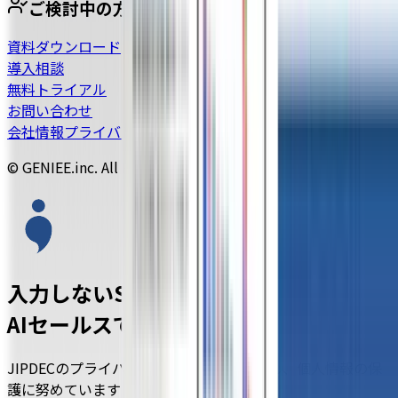
ご検討中の方
資料ダウンロード
導入相談
無料トライアル
お問い合わせ
会社情報
プライバシーポリシー
利用規約
推奨環境
© GENIEE.inc. All Rights Reserved.
入力しないSFA
AIセールスで収益最大化
JIPDECのプライバシーマーク認証を取得し、個人情報の保
護に努めています