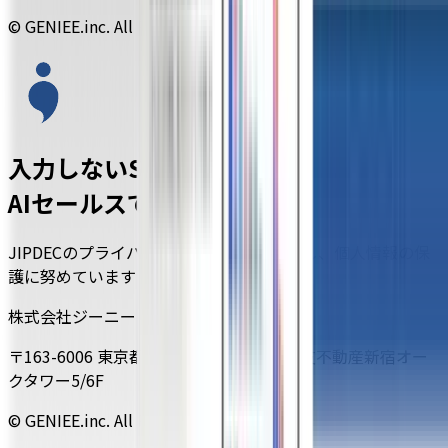
© GENIEE.inc. All Rights Reserved.
入力しないSFA
AIセールスで収益最大化
JIPDECのプライバシーマーク認証を取得し、個人情報の保
護に努めています
株式会社ジーニー
〒163-6006 東京都新宿区西新宿6-8-1 住友不動産新宿オー
クタワー5/6F
© GENIEE.inc. All Rights Reserved.