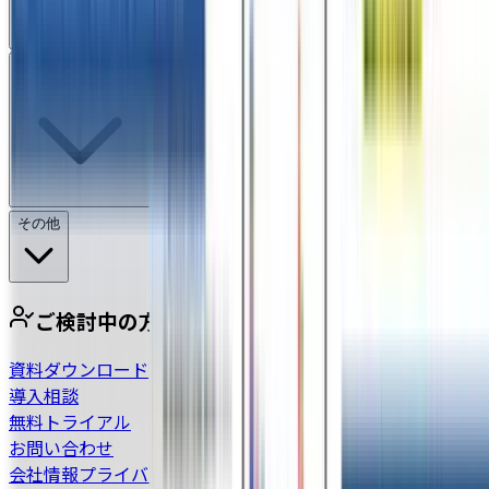
ウェビナー・eBook
その他
ご検討中の方
資料ダウンロード
導入相談
無料トライアル
お問い合わせ
会社情報
プライバシーポリシー
利用規約
推奨環境