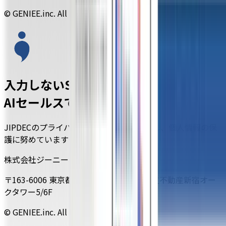
© GENIEE.inc. All Rights Reserved.
入力しないSFA
AIセールスで収益最大化
JIPDECのプライバシーマーク認証を取得し、個人情報の保
護に努めています
株式会社ジーニー
〒163-6006 東京都新宿区西新宿6-8-1 住友不動産新宿オー
クタワー5/6F
© GENIEE.inc. All Rights Reserved.