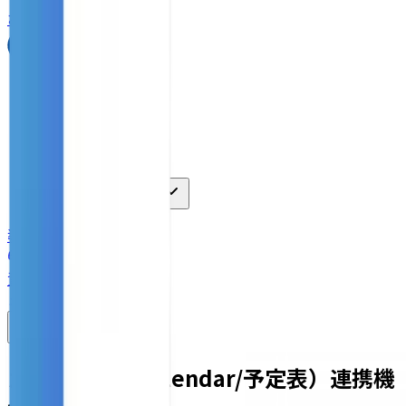
お問い合わせ
ログイン
初めての方
機能
料金
事例
導入をご検討中の方
導入相談
資料請求
カレンダー（Calendar/予定表）連携機