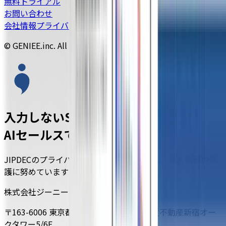
無料トライアル
お問い合わせ
会社情報
プライバシーポリシー
利用規約
推奨環境
© GENIEE.inc. All Rights Reserved.
入力しないSFA
AIセールスで収益最大化
JIPDECのプライバシーマーク認証を取得し、個人情報の保
護に努めています
株式会社ジーニー
〒163-6006 東京都新宿区西新宿6-8-1 住友不動産新宿オー
クタワー5/6F