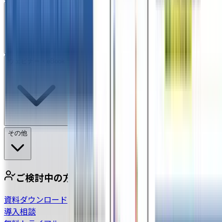
お役立ち資料
ウェビナー・eBook
その他
ご検討中の方
資料ダウンロード
導入相談