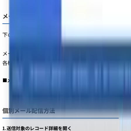
メール配信機能の画面イメージ
下の図がメール配信設定画面の画面となります。
メール配信設定画面の画面となります。
各機能については別のページでご紹介してますので、
■メール編集画面
個別メール配信方法
1.送信対象のレコード詳細を開く