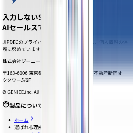
入力しないSFA
AIセールスで収益最大化
JIPDECのプライバシーマーク認証を取得し、個人情報の保
護に努めています
株式会社ジーニー
〒163-6006 東京都新宿区西新宿6-8-1 住友不動産新宿オー
クタワー5/6F
© GENIEE.inc. All Rights Reserved.
製品について
ホーム
選ばれる理由