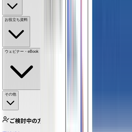
お役立ち資料
ウェビナー・eBook
その他
ご検討中の方