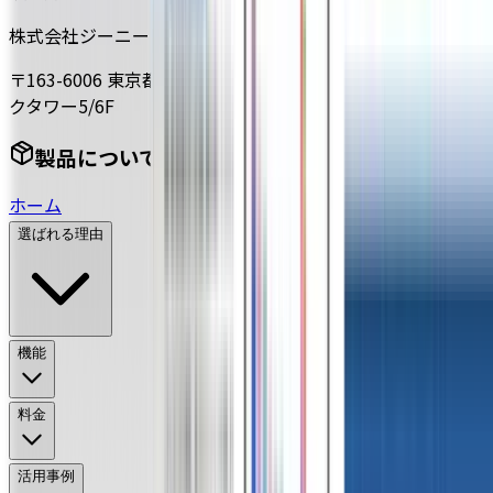
株式会社ジーニー
〒163-6006 東京都新宿区西新宿6-8-1 住友不動産新宿オー
クタワー5/6F
製品について
ホーム
選ばれる理由
機能
料金
活用事例