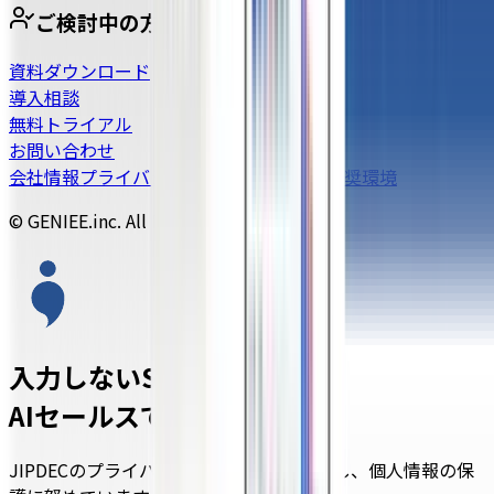
ご検討中の方
資料ダウンロード
導入相談
無料トライアル
お問い合わせ
会社情報
プライバシーポリシー
利用規約
推奨環境
© GENIEE.inc. All Rights Reserved.
入力しないSFA
AIセールスで収益最大化
JIPDECのプライバシーマーク認証を取得し、個人情報の保