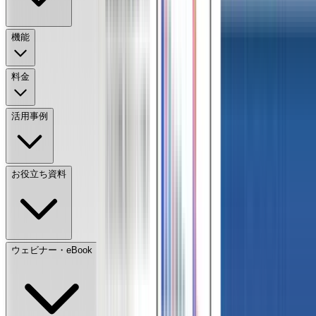
機能
料金
活用事例
お役立ち資料
ウェビナー・eBook