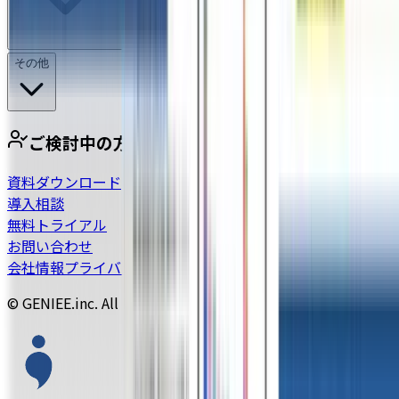
その他
ご検討中の方
資料ダウンロード
導入相談
無料トライアル
お問い合わせ
会社情報
プライバシーポリシー
利用規約
推奨環境
© GENIEE.inc. All Rights Reserved.