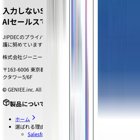
入力しないSFA
AIセールスで収益最大化
JIPDECのプライバシーマーク認証を取得し、個人情報の保
護に努めています
株式会社ジーニー
〒163-6006 東京都新宿区西新宿6-8-1 住友不動産新宿オー
クタワー5/6F
© GENIEE.inc. All Rights Reserved.
製品について
ホーム
選ばれる理由
Salesforce比較（乗換）