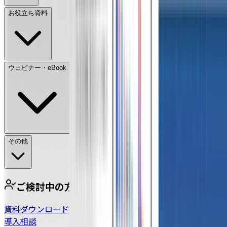
お役立ち資料
ウェビナー・eBook
その他
ご検討中の方
資料ダウンロード
導入相談