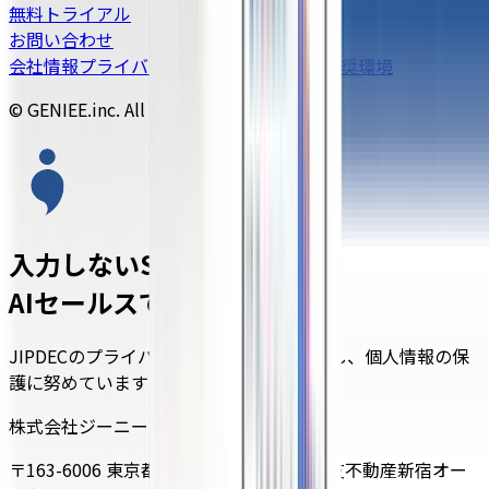
無料トライアル
お問い合わせ
会社情報
プライバシーポリシー
利用規約
推奨環境
© GENIEE.inc. All Rights Reserved.
入力しないSFA
AIセールスで収益最大化
JIPDECのプライバシーマーク認証を取得し、個人情報の保
護に努めています
株式会社ジーニー
〒163-6006 東京都新宿区西新宿6-8-1 住友不動産新宿オー