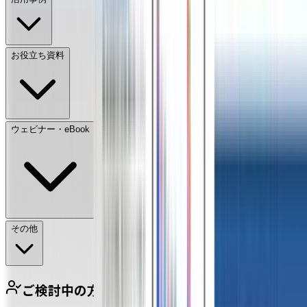
お役立ち資料
ウェビナー・eBook
その他
ご検討中の方