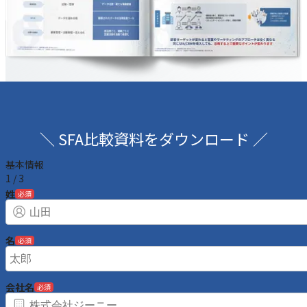
＼ SFA比較資料をダウンロード ／
基本情報
1
/
3
姓
必須
名
必須
会社名
必須