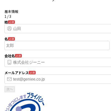
基本情報
1
/
3
姓
必須
名
必須
会社名
必須
メールアドレス
必須
次へ