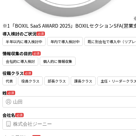
※1「BOXIL SaaS AWARD 2025」BOXILセクションSFA
導入検討のご状況
必須
半年以内に導入検討中
年内で導入検討中
既に別会社で導入中（リプレ
情報収集の目的
必須
会社的に導入検討
個人的に情報収集
役職クラス
必須
代表
役員クラス
部長クラス
課長クラス
主任・リーダークラ
姓
必須
会社名
必須