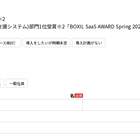
※2
(営業支援システム)部門1位受賞
※2「BOXIL SaaS AWARD Spri
ース検討）
導入をしたいが時期未定
導入計画がない
ス
一般社員
名
必須