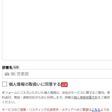
部署名
任意
diversity_3
個人情報の取扱いに同意する
必須
本フォームにご入力いただいた個人情報は、当社のサービスに関するご案内、資
料送付、商談・連絡対応のために利用します。詳細は
個人情報保護方針
をご確認
ください。
サービスのご提案・リスティング広告除外・メディアへのご要望は
こちら
よりお