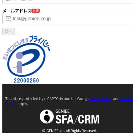
メールアドレス
必須
次へ
This site is protected by reCAPTCHA and the Google
Privacy Policy
and
Terms o
Service
apply.
© GENIEE.inc. All Rights Reserved.