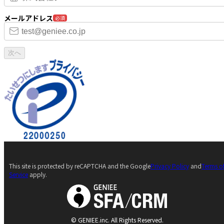
メールアドレス
必須
次へ
This site is protected by reCAPTCHA and the Google
Privacy Policy
and
Terms o
Service
apply.
© GENIEE.inc. All Rights Reserved.