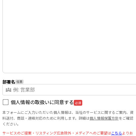
部署名
任意
diversity_3
個人情報の取扱いに同意する
必須
本フォームにご入力いただいた個人情報は、当社のサービスに関するご案内、資
料送付、商談・連絡対応のために利用します。詳細は
個人情報保護方針
をご確認
ください。
サービスのご提案・リスティング広告除外・メディアへのご要望は
こちら
よりお