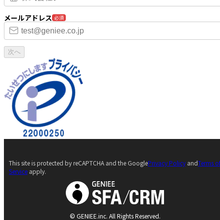
メールアドレス
必須
次へ
This site is protected by reCAPTCHA and the Google
Privacy Policy
and
Terms o
Service
apply.
© GENIEE.inc. All Rights Reserved.