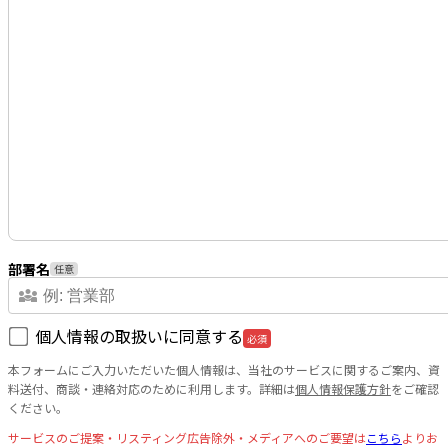
部署名
任意
diversity_3
個人情報の取扱いに同意する
必須
本フォームにご入力いただいた個人情報は、当社のサービスに関するご案内、資
料送付、商談・連絡対応のために利用します。詳細は
個人情報保護方針
をご確認
ください。
サービスのご提案・リスティング広告除外・メディアへのご要望は
こちら
よりお