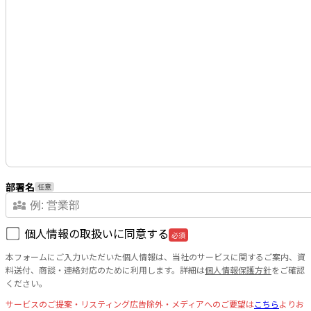
部署名
任意
diversity_3
個人情報の取扱いに同意する
必須
本フォームにご入力いただいた個人情報は、当社のサービスに関するご案内、資
料送付、商談・連絡対応のために利用します。詳細は
個人情報保護方針
をご確認
ください。
サービスのご提案・リスティング広告除外・メディアへのご要望は
こちら
よりお