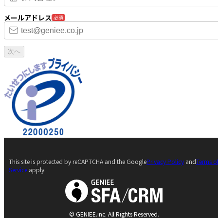
メールアドレス
必須
次へ
This site is protected by reCAPTCHA and the Google
Privacy Policy
and
Terms o
Service
apply.
© GENIEE.inc. All Rights Reserved.