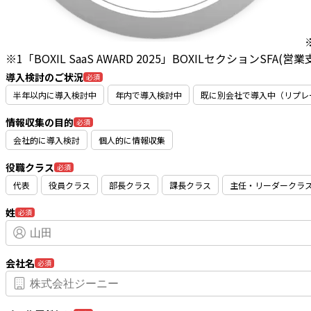
※1「BOXIL SaaS AWARD 2025」BOXILセクションSFA
導入検討のご状況
必須
半年以内に導入検討中
年内で導入検討中
既に別会社で導入中（リプレ
情報収集の目的
必須
会社的に導入検討
個人的に情報収集
役職クラス
必須
代表
役員クラス
部長クラス
課長クラス
主任・リーダークラ
姓
必須
会社名
必須