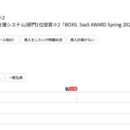
※2
(営業支援システム)部門1位受賞
※2「BOXIL SaaS AWARD Spri
ース検討）
導入をしたいが時期未定
導入計画がない
ス
一般社員
名
必須