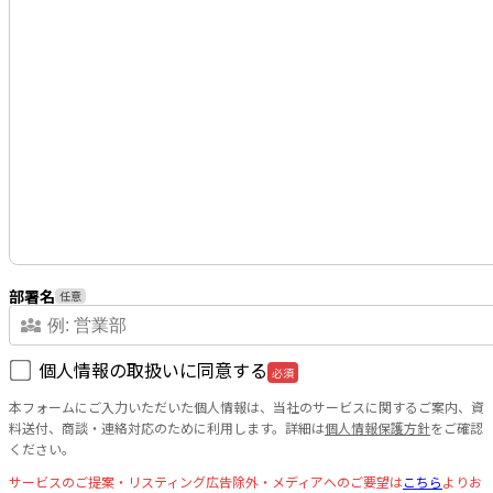
部署名
任意
diversity_3
個人情報の取扱いに同意する
必須
本フォームにご入力いただいた個人情報は、当社のサービスに関するご案内、資
料送付、商談・連絡対応のために利用します。詳細は
個人情報保護方針
をご確認
ください。
サービスのご提案・リスティング広告除外・メディアへのご要望は
こちら
よりお