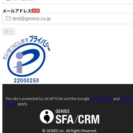
メールアドレス
必須
次へ
This site is protected by reCAPTCHA and the Google
Privacy Policy
and
Terms o
Service
apply.
© GENIEE.inc. All Rights Reserved.