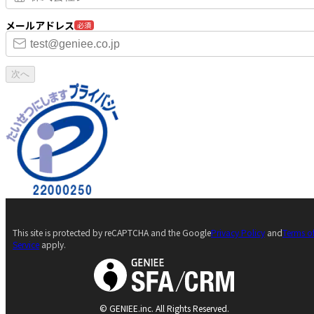
メールアドレス
必須
次へ
This site is protected by reCAPTCHA and the Google
Privacy Policy
and
Terms o
Service
apply.
© GENIEE.inc. All Rights Reserved.