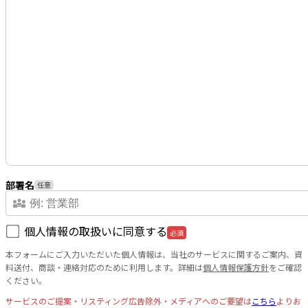
部署名
任意
diversity_3
個人情報の取扱いに同意する
必須
本フォームにご入力いただいた個人情報は、当社のサービスに関するご案内、資
料送付、商談・連絡対応のために利用します。詳細は
個人情報保護方針
をご確認
ください。
サービスのご提案・リスティング広告除外・メディアへのご要望は
こちら
よりお