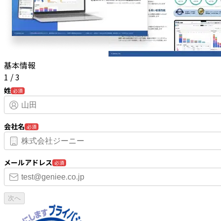
基本情報
1
/
3
姓
必須
会社名
必須
メールアドレス
必須
次へ