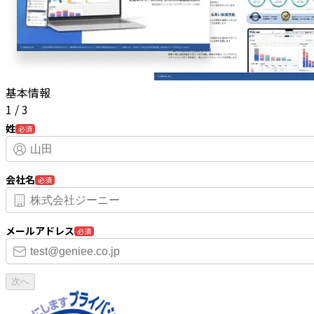
基本情報
1
/
3
姓
必須
会社名
必須
メールアドレス
必須
次へ