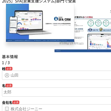
2025」SFA(営業支援システム)部門で受賞
基本情報
1
/
3
姓
必須
名
必須
会社名
必須