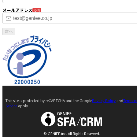
メールアドレス
必須
次へ
This site is protected by reCAPTCHA and the Google
Privacy Policy
and
Terms o
Service
apply.
© GENIEE.inc. All Rights Reserved.