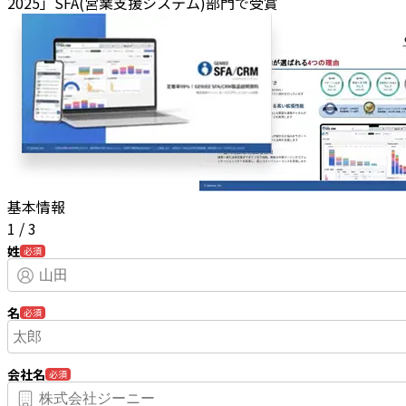
2025」SFA(営業支援システム)部門で受賞
基本情報
1
/
3
姓
必須
名
必須
会社名
必須