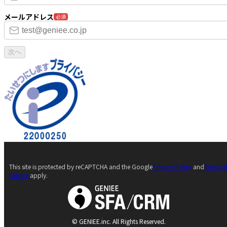
メールアドレス
必須
次へ
This site is protected by reCAPTCHA and the Google
Privacy Policy
and
Terms o
Service
apply.
© GENIEE.inc. All Rights Reserved.