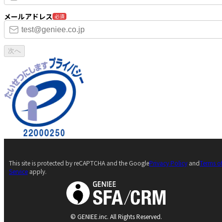
メールアドレス
必須
次へ
This site is protected by reCAPTCHA and the Google
Privacy Policy
and
Terms o
Service
apply.
© GENIEE.inc. All Rights Reserved.