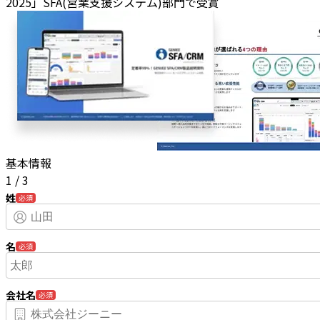
2025」SFA(営業支援システム)部門で受賞
基本情報
1
/
3
姓
必須
名
必須
会社名
必須