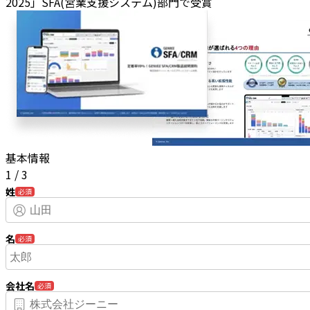
2025」SFA(営業支援システム)部門で受賞
基本情報
1
/
3
姓
必須
名
必須
会社名
必須