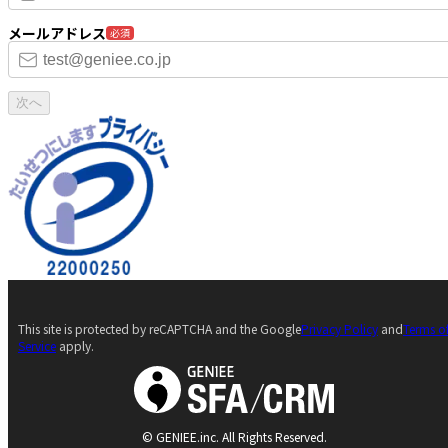
メールアドレス
必須
次へ
This site is protected by reCAPTCHA and the Google
Privacy Policy
and
Terms o
Service
apply.
© GENIEE.inc. All Rights Reserved.