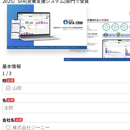
2025」SFA(営業支援システム)部門で受賞
基本情報
1
/
3
姓
必須
名
必須
会社名
必須