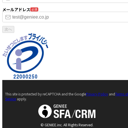
メールアドレス
必須
次へ
This site is protected by reCAPTCHA and the Google
Privacy Policy
and
Terms o
Service
apply.
© GENIEE.inc. All Rights Reserved.