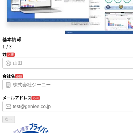
基本情報
1
/
3
姓
必須
会社名
必須
メールアドレス
必須
次へ