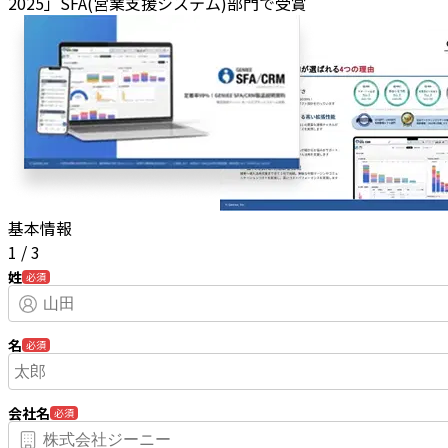
2025」SFA(営業支援システム)部門で受賞
基本情報
1
/
3
姓
必須
名
必須
会社名
必須