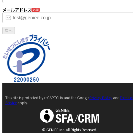
メールアドレス
必須
次へ
This site is protected by reCAPTCHA and the Google
Privacy Policy
and
Terms o
Service
apply.
© GENIEE.inc. All Rights Reserved.