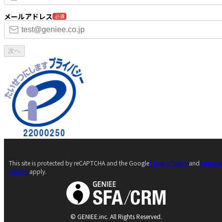
メールアドレス
必須
次へ
This site is protected by reCAPTCHA and the Google
Privacy Policy
and
Terms o
Service
apply.
© GENIEE.inc. All Rights Reserved.