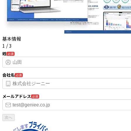
基本情報
1
/
3
姓
必須
会社名
必須
メールアドレス
必須
次へ